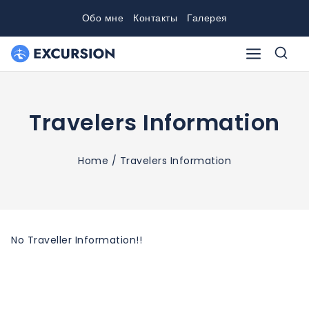
Skip
Обо мне
Контакты
Галерея
to
content
Travelers Information
Home
/
Travelers Information
No Traveller Information!!