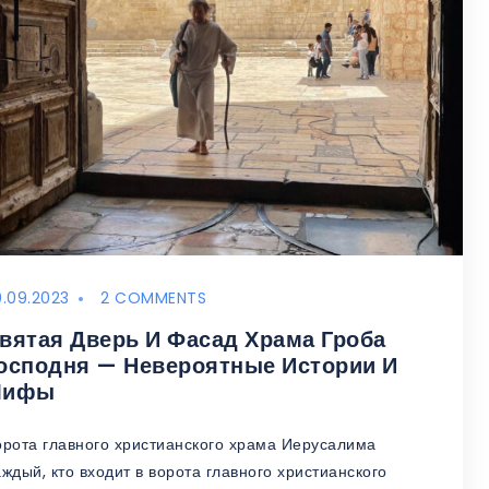
0.09.2023
2 COMMENTS
вятая Дверь И Фасад Храма Гроба
осподня — Невероятные Истории И
Мифы
орота главного христианского храма Иерусалима
ждый, кто входит в ворота главного христианского