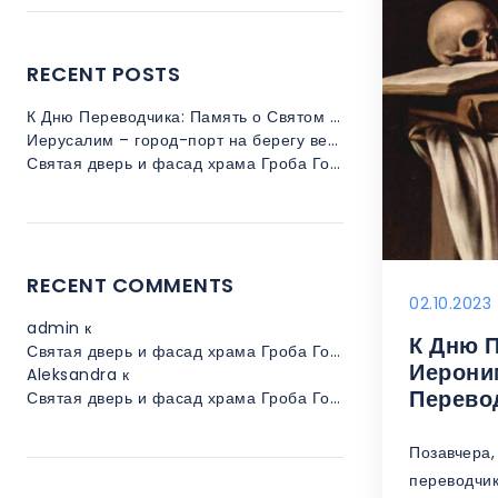
RECENT POSTS
К Дню Переводчика: Память о Святом Иерониме и Его Великом Переводческом Наследии
Иерусалим – город-порт на берегу вечности
Святая дверь и фасад храма Гроба Господня — невероятные истории и мифы
RECENT COMMENTS
02.10.2023
admin
к
К Дню 
Святая дверь и фасад храма Гроба Господня — невероятные истории и мифы
Иерони
Aleksandra
к
Перево
Святая дверь и фасад храма Гроба Господня — невероятные истории и мифы
Позавчера,
переводчик