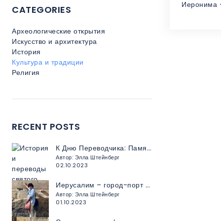
Иеронима 
CATEGORIES
Археологические открытия
Искусство и архитектура
История
Культура и традиции
Религия
RECENT POSTS
К Дню Переводчика: Память о Святом Иерониме и Его Великом Переводческом Наследии
Автор: Элла Штейнберг
02.10.2023
Иерусалим – город-порт на берегу вечности
Автор: Элла Штейнберг
01.10.2023