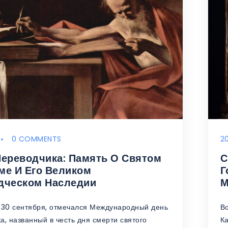
0 COMMENTS
2
Переводчика: Память О Святом
С
ме И Его Великом
Г
дческом Наследии
 30 сентября, отмечался Международный день
В
а, названный в честь дня смерти святого
Ка