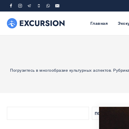
Skip
to
content
Главная
Экск
Погрузитесь в многообразие культурных аспектов. Рубрик
ПОИСК